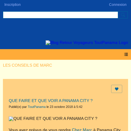
Inscription
Connexion
LES CONSEILS DE MARC
QUE FAIRE ET QUE VOIR A PANAMA CITY ?
Publié(e) par
ToutPanama
le 23 octobre 2018 à 5:42
Vous avez prévus de vous rendre
Chez Marc
à Panama City,