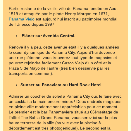
Partie restante de la vieille ville de Panama fondée en Aout
1519 et attaquée par le pirate Henry Morgan en 1671,
Panama Viejo
est aujourd’hui inscrit au patrimoine mondial
de l’Unesco depuis 1997.
Flâner sur Avenida Central.
Rénové il y a peu, cette avenue était il y a quelques années
le cœur dynamique de Panama City. Aujourd’hui devenue
une rue piétonne, vous trouverez tout type de magasins et
pourrez rejoindre facilement Casco Viejo d’un côté et la
Plaza 5 de Mayo de l’autre (très bien desservie par les
transports en commun).
Sunset au Panaviera ou Hard Rock Hotel.
Admirer un coucher de soleil à Panama City oui, le faire avec
un cocktail a la main encore mieux ! Deux endroits magiques
en pleine ville moderne sont appréciables pour ce moment.
Le premier est le bar Panamaviera situé au 66
étage de
ème
l’hôtel The Bahia Grand Panama, vous serez ici sur la plus
haute terrasse de la ville (sa vue avec la piscine à
débordement est très photogénique!). Le second est la