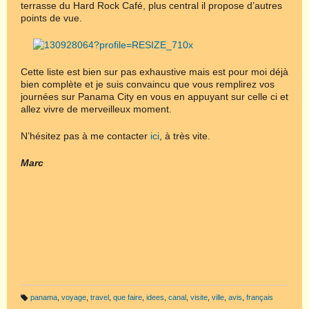
terrasse du Hard Rock Café, plus central il propose d’autres
points de vue.
Cette liste est bien sur pas exhaustive mais est pour moi déjà
bien complète et je suis convaincu que vous remplirez vos
journées sur Panama City en vous en appuyant sur celle ci et
allez vivre de merveilleux moment.
N’hésitez pas à me contacter
ici
, à très vite.
Marc
panama
,
voyage
,
travel
,
que faire
,
idees
,
canal
,
visite
,
ville
,
avis
,
français
B